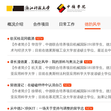
概况介绍
合作项目
日常工作
德韵风华
欲买桂花同载酒
NEW
【作者简介】华浩宇，中德联合培养项目机械国际191班学生。德
术与经济大学；目前在德累斯顿工业大学攻读硕士学位。最近去
来兼职的朋友都会聊到大家彼此来到德国几年了？当时心里盘算
昼长漫德夏，五载赴风华：我的浙科与奥法之缘
NEW
有点惊讶，我竟然已经来德国将近五年的时光了。现在想来这个
【作者简介】杭天晨，中德联合培养项目机械国际181班学生。德
个在岗楼放哨的下午，那已经是我义务兵旅程的后半程。不少人都去
亚应用科学大学；目前在奥斯特法利亚应用科学大学攻读硕士学
丁老师联系我写德韵风华的时候，我正好回母校浙科大办理毕业
留德漫记：在磕磕绊绊中认清自己
NEW
2021年，初到德国的时候，一行人拖着沉重的行李箱，顶着疫情
【作者简介】徐驿杭，中德联合培养项目机械国际161班学生。德
始人生的一段新旅程。时光荏苒，转眼已是五年。五年的时间可
亚应用科学大学；目前在慕尼黑工业大学攻读硕士学位。如果让
中...
活，“舒服”“惬意”这两个词，和它大概是沾不上边的。对我来说
从中德2+3到KIT：一场关于坚持与调整的留学志
NEW
浪漫的海外求学之旅，而更像是一段磕磕绊绊、不断调整，也不