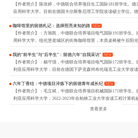
【作者简介】陈张婷，中德联合培养项目生工国际181班学生。德
不是那个最顺利的人，很多时候甚至比别人慢了一拍。但也正因
应用科学大学。目前在德国卡尔斯鲁厄理工学院攻读硕士学位。
的...
了初春的气息，街边的树枝冒出新芽，花朵悄然绽放。沐浴在温
咖啡馆里的留德札记：选择照亮未知的路
NEW
前刚来德国的那个九月。那是2021年夏末，酷暑还未完全散去，
【作者简介】：方旭凯，中德联合培养项目电气国际191班学生。
航班，对未来既期待又迷茫。这一切经历都要从高考结束的那个夏天
用科学大学。纽伦堡老城区的街角咖啡馆里，木质桌椅被午后阳
的奶泡上撒着肉桂粉，空气里混着烤杏仁饼干的香气。邻桌德国
我的“前半生”与“后半生”：留德六年“自我采访”
NEW
谈，窗外有轨电车叮当作响地驶过鹅卵石街道——这样的场景，
【作者简介】：杨守强，中德联合培养项目电气国际172班学生。
国的那个秋天。那时的我正站在人生的十字路口——原本已经通过汉
利亚应用科学大学；目前在德国下萨克森州布伦瑞克工业大学攻
特法利亚应用科学大学助教。当丁老师找到我时，我内心其实颇
六年丁香结：中德项目淬炼下的留德青年成长纪
NEW
言谈而非笔墨，肚子里确实没什么墨水，说的时候还能掩饰，变
【作者简介】：毛立斌，中德联合培养项目机械国际171班学生。
以，我想以自问自答的方式，对我的六年留学生涯做一次自我“采访”
利亚应用科学大学；2022-2023年在柏林工业大学攻读工程计算机硕士
克劳斯塔尔工业大学完成数据技术硕士；目前正在攻读博士学位
查看更多
突然一激灵，看了一眼时间，现在是2025年11月11日，周日，晚
时间数字安静跳动，像在无声催促：那篇“留学感悟”该动笔了。截止