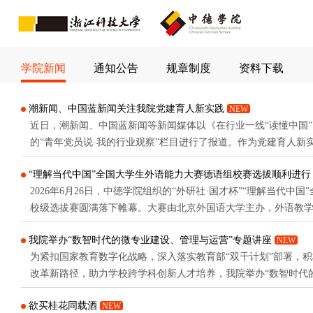
学院新闻
通知公告
规章制度
资料下载
潮新闻、中国蓝新闻关注我院党建育人新实践
NEW
近日，潮新闻、中国蓝新闻等新闻媒体以《在行业一线“读懂中国
的“青年党员说·我的行业观察”栏目进行了报道。作为党建育人新
立足专业背景，结合实习经历，梳理对行业发展的观察与思考，
“理解当代中国”全国大学生外语能力大赛德语组校赛选拔顺利进行
发展的实际路径，目前已连续发布六期。“行业观察”与“中外比较
2026年6月26日，中德学院组织的“外研社·国才杯”“理解当代中
与专业深度融合的着力点。把实习变成“行业观察”实习实践是学生从
校级选拔赛圆满落下帷幕。大赛由北京外国语大学主办，外语教
以“理解中国，沟通世界”为主题，旨在深入贯彻习近平新时代中
我院举办“数智时代的微专业建设、管理与运营”专题讲座
NEW
立德树人根本任务，推动“三进”工作纵深发展，为国家培养更多
为紧扣国家教育数字化战略，深入落实教育部“双千计划”部署，
有专业本领的高水平国际化人才 。赛事自2023年设立多语种组以来
改革新路径，助力学校跨学科创新人才培养，我院举办“数智时代
营”专题讲座。本次讲座特邀超星公司微专业高级咨询顾问吴迪担
欲买桂花同载酒
NEW
行业经验，主讲人详细阐释了人工智能如何作为“产业哨兵”“情境构