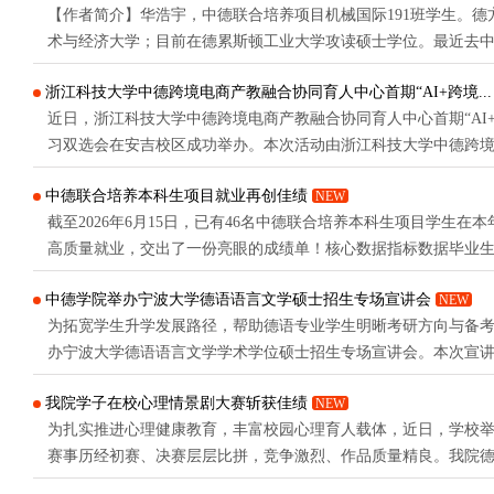
【作者简介】华浩宇，中德联合培养项目机械国际191班学生。德
全面赋能微专业的精准布局、沉浸实训与可信溯源，推动从传统专业向
术与经济大学；目前在德累斯顿工业大学攻读硕士学位。最近去
来兼职的朋友都会聊到大家彼此来到德国几年了？当时心里盘算
浙江科技大学中德跨境电商产教融合协同育人中心首期“AI+跨境...
有点惊讶，我竟然已经来德国将近五年的时光了。现在想来这个
近日，浙江科技大学中德跨境电商产教融合协同育人中心首期“AI
个在岗楼放哨的下午，那已经是我义务兵旅程的后半程。不少人都去
习双选会在安吉校区成功举办。本次活动由浙江科技大学中德跨
心主办、中德学院承办、安吉校区管委会协办，安吉校区管委会
中德联合培养本科生项目就业再创佳绩
NEW
长黄扬出席，中德学院学术副院长陈巧主持。本次双选会汇聚安
截至2026年6月15日，已有46名中德联合培养本科生项目学生在
雷萨家具有限公司、深圳市梵格电子商务有限公司、湖州优客邦企业
高质量就业，交出了一份亮眼的成绩单！核心数据指标数据毕业生总
人国内高质量就业2人升学率95.7%高质量就业率100%升学院校
中德学院举办宁波大学德语语言文学硕士招生专场宣讲会
NEW
院校层次慕尼黑工业大学12人世界顶尖工科院校，德国TU9斯图加
为拓宽学生升学发展路径，帮助德语专业学生明晰考研方向与备
林工业大学4人德国TU9名校汉诺威大学4人德国TU9名校慕尼黑
办宁波大学德语语言文学学术学位硕士招生专场宣讲会。本次宣
业...
邀请宁波大学德语系张芸教授、陈巍副教授、於伟澄博士担任主讲
我院学子在校心理情景剧大赛斩获佳绩
NEW
关专业学生到场参与。宁波大学德语语言文学硕士点自2016年首
为扎实推进心理健康教育，丰富校园心理育人载体，近日，学校
汉互译研究、德语语言与文化三大研究方向，师资队伍博士占比达61.
赛事历经初赛、决赛层层比拼，竞争激烈、作品质量精良。我院德语
的雨季和青岛的海》凭借真挚演绎与新颖视角脱颖而出，斩获校