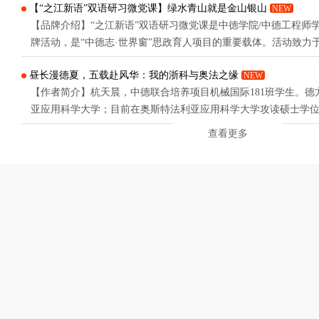
【“之江新语”双语研习微党课】绿水青山就是金山银山
NEW
学子积极向上的精神风貌与出色的艺术创作能力。本次参赛作品
【品牌介绍】“之江新语”双语研习微党课是中德学院/中德工程师
语专业跨文化交流特色，以留学生真实成长困境为蓝本创作。剧中主
牌活动，是“中德志·世界窗”思政育人项目的重要载体。活动致力
深度融合，引导学生在跨文化语境中学习经典、感悟思想、坚定
昼长漫德夏，五载赴风华：我的浙科与奥法之缘
NEW
由中德学院教工第一党支部主办的“之江新语”双语研习微党课第
【作者简介】杭天晨，中德联合培养项目机械国际181班学生。德
学院党委书记夏俊锁出席活动，中德学院大一学生代表出席。本次微
亚应用科学大学；目前在奥斯特法利亚应用科学大学攻读硕士学
丁老师联系我写德韵风华的时候，我正好回母校浙科大办理毕业
查看更多
2021年，初到德国的时候，一行人拖着沉重的行李箱，顶着疫情
始人生的一段新旅程。时光荏苒，转眼已是五年。五年的时间可
中...